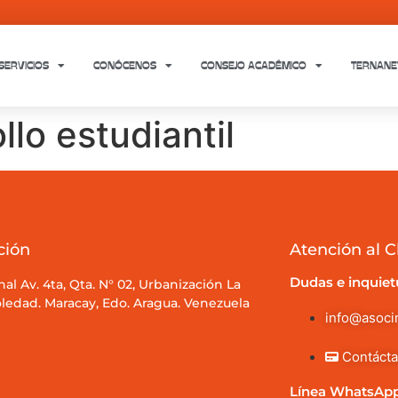
SERVICIOS
CONÓCENOS
CONSEJO ACADÉMICO
TERNANE
lo estudiantil
ción
Atención al C
Dudas e inquie
nal Av. 4ta, Qta. N° 02, Urbanización La
ledad. Maracay, Edo. Aragua. Venezuela
info@asoc
Contáct
Línea WhatsApp