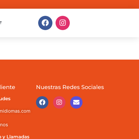
T
liente
Nuestras Redes Sociales
tudes
imidiomas.com
anos
 y Llamadas